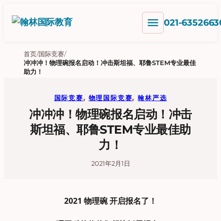
跳
menu
至
021-6352663
内
容
首页
/
国际竞赛
/
冲冲冲！物理碗报名启动！冲击斯坦福、耶鲁STEM专业最佳
助力！
国际竞赛
, 
物理国际竞赛
, 
翰林严选
冲冲冲！物理碗报名启动！冲击
斯坦福、耶鲁STEM专业最佳助
力！
2021年2月1日
2021 物理碗 开启报名了！