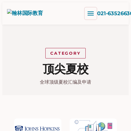
跳
menu
至
021-6352663
内
容
CATEGORY
顶尖夏校
全球顶级夏校汇编及申请