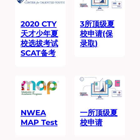
2020 CTY
3所顶级夏
天才少年夏
校申请(保
校选拔考试
录取)
SCAT备考
NWEA
一所顶级夏
MAP Test
校申请