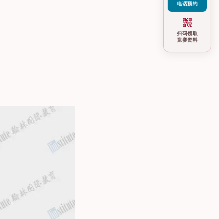
电话预约
qr_code_2
扫码领取
竞赛资料