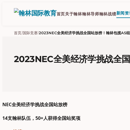
跳
至
新闻资
首页
关于翰林
翰林导师
翰林战绩
内
容
首页
/
国际竞赛
/
2023NEC全美经济学挑战全国站放榜！翰林包揽AS
2023NEC全美经济学挑战全
NEC全美经济学挑战
全国站放榜
14支翰林队伍，50+人获得全国站奖项