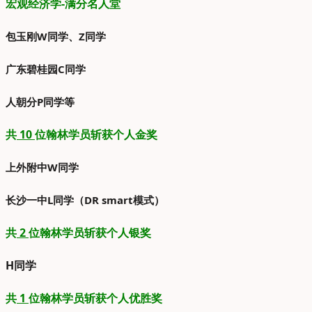
宏观经济学-满分名人堂
包玉刚W同学、Z同学
广东碧桂园C同学
人朝分P同学等
共
10
位翰林学员斩获个人金奖
上外附中W同学
长沙一中L同学（DR smart模式）
共
2
位翰林学员斩获个人银奖
H同学
共
1
位翰林学员斩获个人优胜奖