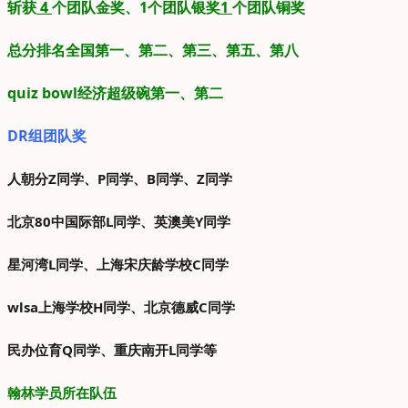
斩获
4
个团队金奖、1个团队银奖
1
个团队铜奖
总分排名全国第一、第二、第三、第五、第八
quiz bowl经济超级碗第一、第二
DR组团队奖
人朝分Z同学、P同学、B同学、Z同学
北京80中国际部L
同学、英澳美Y同学
星河湾L同学、上海宋庆龄学校C同学
wlsa上海学校H同学、北京德威C同学
民办位育Q同学、重庆南开L同学等
翰林学员所在队伍