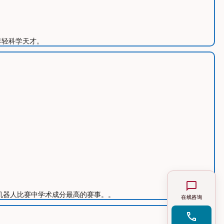
华人年轻科学天才。
chat_bubble
动，机器人比赛中学术成分最高的赛事。。
在线咨询
call