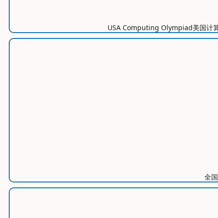
USA Computing Olym
全国