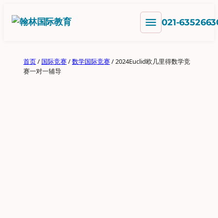
跳
menu
至
021-6352663
内
容
首页
/
国际竞赛
/
数学国际竞赛
/ 2024Euclid欧几里得数学竞
赛一对一辅导