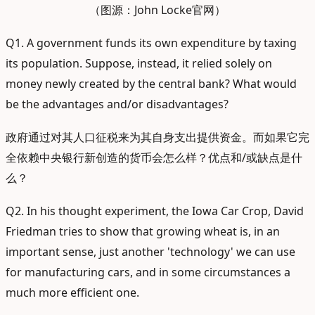
（图源：John Locke官网）
Q1. A government funds its own expenditure by taxing
its population. Suppose, instead, it relied solely on
money newly created by the central bank? What would
be the advantages and/or disadvantages?
政府通过对其人口征税来为其自身支出提供资金。而如果它完
全依赖中央银行新创造的货币会怎么样？优点和/或缺点是什
么？
Q2. In his thought experiment, the Iowa Car Crop, David
Friedman tries to show that growing wheat is, in an
important sense, just another 'technology' we can use
for manufacturing cars, and in some circumstances a
much more efficient one.