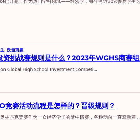
n Locke已开题！作为热门学科领域——经济学，每年有近30%参赛学生选 
人生
, 
沃顿商赛
投资挑战赛规则是什么？2023年WGHS商赛
 Global High School Investment Competi…
IEO竞赛活动流程是怎样的？晋级规则？
学奥林匹克竞赛作为一众经济学子的梦中情赛，各种动向一直牵动着 