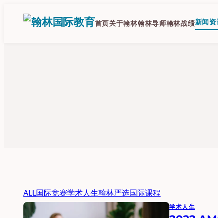
跳
至
新闻资
首页
关于翰林
翰林导师
翰林战绩
内
容
ALL
国际竞赛
学术人生
翰林严选
国际课程
学术人生