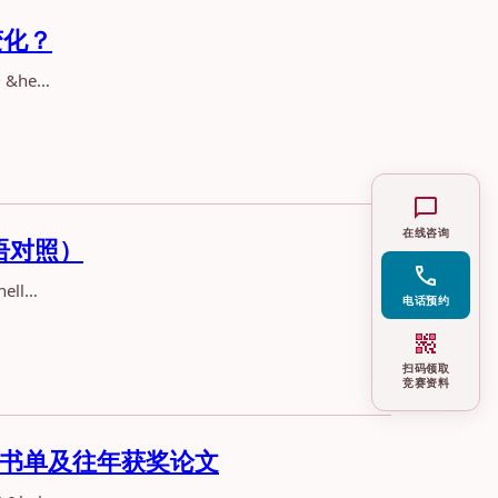
变化？
&he…
chat_bubble
在线咨询
双语对照）
call
ll…
电话预约
qr_code_2
扫码领取
竞赛资料
阅读书单及往年获奖论文