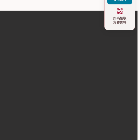
qr_code_2
扫码领取
竞赛资料