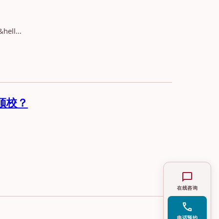
ell…
顶校？
chat_bubble
在线咨询
call
电话预约