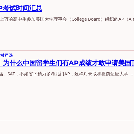
AP考试时间汇总
万的高中生参加美国大学理事会（College Board）组织的AP（A &h
翰林严选
！为什么中国留学生们有AP成绩才敢申请美国
福、SAT，不如省下精力多考几门AP，这样对录取和提前适应大学 …