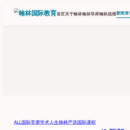
跳
至
新闻资
首页
关于翰林
翰林导师
翰林战绩
内
容
ALL
国际竞赛
学术人生
翰林严选
国际课程